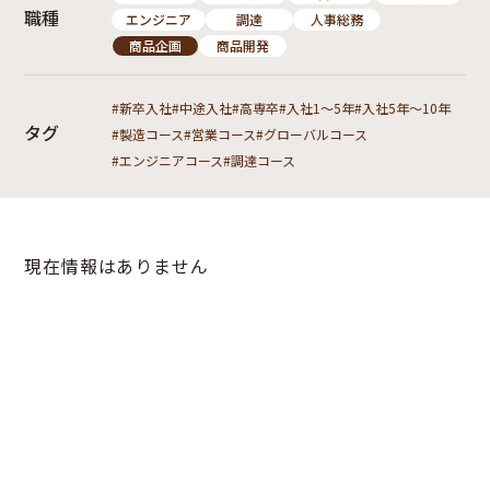
職種
エンジニア
調達
人事総務
商品企画
商品開発
新卒入社
中途入社
高専卒
入社1～5年
入社5年～10年
タグ
製造コース
営業コース
グローバルコース
エンジニアコース
調達コース
現在情報はありません