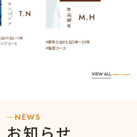
エ
ン
商
T.N
ジ
M.H
品
ニ
開
ア
発
入社
入社1～5年
新卒入社
入社5年～10年
ジニアコース
製造コース
VIEW ALL
NEWS
お知らせ