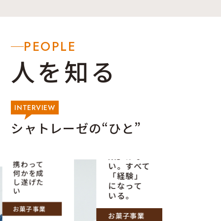
PEOPLE
人を知る
INTERVIEW
モノづく
シャトレーゼの“ひと”
りが好
お菓子作
き。ロボ
りに「失
ットづく
敗」はな
り全てに
携わって
い。すべて
何かを成
「経験」
し遂げた
になって
い
いる。
お菓子事業
お菓子事業