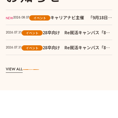
キャリアナビ主催 「9月18日
2026.08.07
イベント
(金) 大学生協キャリア発見セ
ミナー 関東・東京」へ出展しま
28卒向け Re就活キャンパス「8月
2026.07.31
イベント
す！
3日(月) Super Business Forum
東京会場」へ出展します！
28卒向け Re就活キャンパス「8月
2026.07.31
イベント
1日(土) Super Business Forum
大阪会場」へ出展します！
VIEW ALL